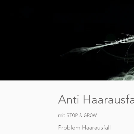
Anti Haarausfa
mit
STOP & GROW
Problem Haarausfall