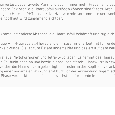
rverlust. Jeder zweite Mann und auch immer mehr Frauen sind betr
Andere Faktoren, die Haarausfall auslösen können sind Stress, Krank
pereigene Hormon DHT, dass aktive Haarwurzeln verkümmern und wen
ie Kopfhaut wird zunehmend sichtbar.
same, patentierte Methode, die Haarausfall bekämpft und zugleich
ige Anti-Haarausfall-Therapie, die in Zusammenarbeit mit führende
ckelt wurde. Sie ist zum Patent angemeldet und basiert auf dem n
rat aus Phytohormonen und Tetra-G-Collagen. Es hemmt das Haarausf
n Zellfunktionen an und bewirkt, dass „schlafende“ Haarwurzeln er
erden die Haarwurzeln gekräftigt und fester in der Kopfhaut verank
g einer maximalen Wirkung erst kurz vor der Anwendung zugemischt
t-Phase verstärkt und zusätzliche wachstumsfördernde Impulse auslö
© 2021 - 2026by ClaudiaDietzeFriseure