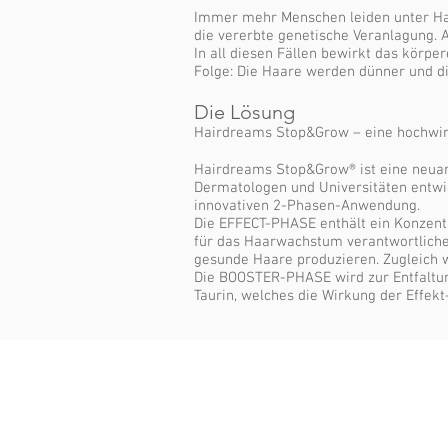
Immer mehr Menschen leiden unter Haa
die vererbte genetische Veranlagung. 
In all diesen Fällen bewirkt das kör
Folge: Die Haare werden dünner und d
Die Lösung
Hairdreams Stop&Grow – eine hochwirk
Hairdreams Stop&Grow® ist eine neuart
Dermatologen und Universitäten entwi
innovativen 2-Phasen-Anwendung.
Die EFFECT-PHASE enthält ein Konzent
für das Haarwachstum verantwortliche
gesunde Haare produzieren. Zugleich w
Die BOOSTER-PHASE wird zur Entfaltun
Taurin, welches die Wirkung der Effek
Impressum
Datenschutz