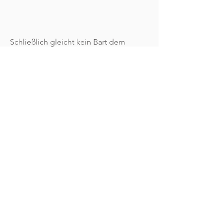
Schließlich gleicht kein Bart dem
anderen!
Jeder Mann hat seinen ganz
individuellen Geschmack und
Bartwuchs und darauf sollte
eingegangen werden, um das perfekte
Ergebnis zu erzielen.
© 2021 - 2026by ClaudiaDietzeFriseure
Impressum
Datenschutz